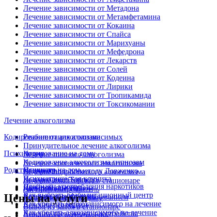
Лечение зависимости от Метадона
Лечение зависимости от Метамфетамина
Лечение зависимости от Кокаина
Лечение зависимости от Спайса
Лечение зависимости от Марихуаны
Лечение зависимости от Мефедрона
Лечение зависимости от Лекарств
Лечение зависимости от Солей
Лечение зависимости от Кодеина
Лечение зависимости от Лирики
Лечение зависимости от Тропикамида
Лечение зависимости от Токсикомании
Лечение алкоголизма
Кодирование от алкоголизма
Реабилитация алкозависимых
Принудительное лечение алкоголизма
Психиатрия
Кодирование на дому
Лечение пивного алкоголизма
Кодирование алкоголизма гипнозом
Лечение хронического алкоголизма
Родственникам
Психиатр на дом
Кодирование по методу Довженко
Лечение подросткового алкоголизма
Психиатрическая клиника
Кодирование Торпедо
Лечение алкоголизма в стационаре
Признаки употребления наркотиков
Двойной диагноз
Кодирование уколом
Частный вытрезвитель
Как выбрать реабилитационный центр
Цены на услуги
Лечение шизофрении
Кодирование иглоукалыванием
Вывод из запоя на дому
Как убедить наркозависимого на лечение
Лечение депрессии
Вывод из запоя в стационаре
Как убедить алкозависимого на лечение
Лечение тревожного расстройства
Анонимное вытрезвление