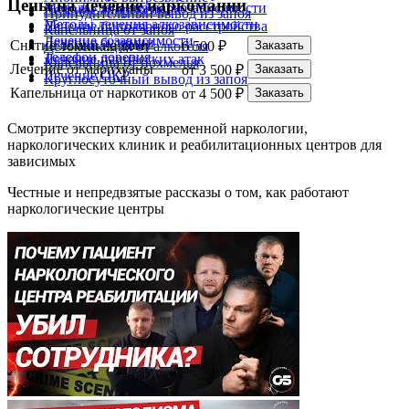
Цены на лечение наркомании
Методы лечения наркозависимости
Лечение анорексии
Принудительный вывод из запоя
Методы лечения алкозависимости
Лечение биполярного расстройства
Капельница от запоя
Лечение созависимости
Лечение булимии
Снятие ломки на дому
6 500 ₽
Заказать
Детоксикация от алкоголя
Телефон доверия
Лечение панических атак
Капельница от похмелья
Лечение от марихуаны
от 3 500 ₽
Заказать
Лечение ОКР
Круглосуточный вывод из запоя
Капельница от наркотиков
от 4 500 ₽
Заказать
Смотрите экспертизу современной наркологии,
наркологических клиник и реабилитационных центров для
зависимых
Честные и непредвзятые рассказы о том, как работают
наркологические центры