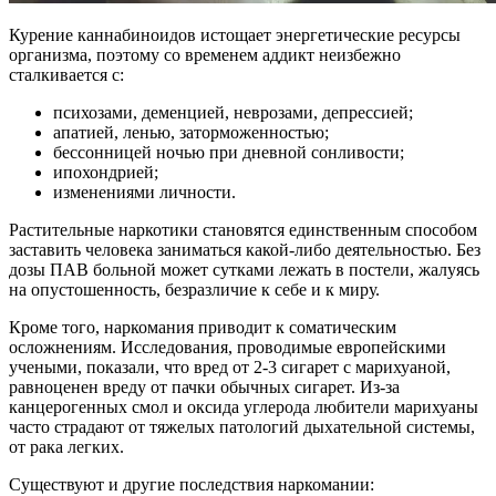
Курение каннабиноидов истощает энергетические ресурсы
организма, поэтому со временем аддикт неизбежно
сталкивается с:
психозами, деменцией, неврозами, депрессией;
апатией, ленью, заторможенностью;
бессонницей ночью при дневной сонливости;
ипохондрией;
изменениями личности.
Растительные наркотики становятся единственным способом
заставить человека заниматься какой-либо деятельностью. Без
дозы ПАВ больной может сутками лежать в постели, жалуясь
на опустошенность, безразличие к себе и к миру.
Кроме того, наркомания приводит к соматическим
осложнениям. Исследования, проводимые европейскими
учеными, показали, что вред от 2-3 сигарет с марихуаной,
равноценен вреду от пачки обычных сигарет. Из-за
канцерогенных смол и оксида углерода любители марихуаны
часто страдают от тяжелых патологий дыхательной системы,
от рака легких.
Существуют и другие последствия наркомании: