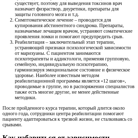
существует, поэтому для выведения токсинов врач
назначает физраствор, диуретики, препараты для
защиты головного мозга и т.д.
Симптоматическое лечение – проводится для
купирования абстинентного синдрома. Препараты,
назначаемые лечащим врачом, устраняют соматические
проявления ломки и помогают предупредить срыв.
Реабилитация – заключительный этап терапии,
устраняющий признаки психологической зависимости
от марихуаны. С пациентом занимаются
психотерапевты и аддиктологи, применяя групповую,
семейную, индивидуальную психотерапию,
гармонизируя эмоциональное состояние и физическое
здоровье. Наиболее известным методом
реабилитационной программы является «12 шагов»,
проводимые в группе, но в распоряжении специалистов
также есть многие другие, не менее действенные
методики.
После пройденного курса терапии, который длится около
одного года, сотрудники центра реабилитации помогают
пациенту адаптироваться к трезвой жизни, не сталкиваясь со
срывами.
Как избавиться от зависимости