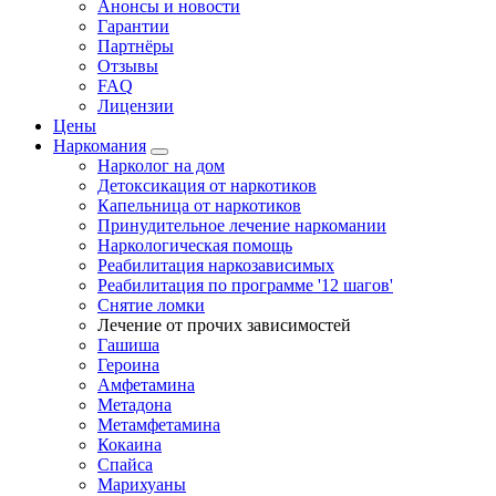
Анонсы и новости
Гарантии
Партнёры
Отзывы
FAQ
Лицензии
Цены
Наркомания
Нарколог на дом
Детоксикация от наркотиков
Капельница от наркотиков
Принудительное лечение наркомании
Наркологическая помощь
Реабилитация наркозависимых
Реабилитация по программе '12 шагов'
Снятие ломки
Лечение от прочих зависимостей
Гашиша
Героина
Амфетамина
Метадона
Метамфетамина
Кокаина
Спайса
Марихуаны