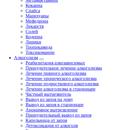
Метамфетамина
Кокаина
Спайса
Марихуаны
Мефедрона
Лекарств
Солей
Кодеина
Лирики
Тропикамида
Токсикомании
Алкоголизм
Реабилитация алкозависимых
Принудительное лечение алкоголизма
Лечение пивного алкоголизма
Лечение хронического алкоголизма
Лечение подросткового алкоголизма
Лечение алкоголизма в стационаре
Частный вытрезвитель
Вывод из запоя на дому
Вывод из запоя в стационаре
Анонимное вытрезвление
Принудительный вывод из запоя
Капельница от запоя
Детоксикация от алкоголя