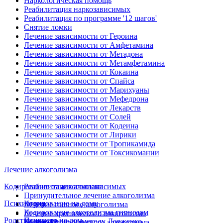
Наркологическая помощь
Реабилитация наркозависимых
Реабилитация по программе '12 шагов'
Снятие ломки
Лечение зависимости от Героина
Лечение зависимости от Амфетамина
Лечение зависимости от Метадона
Лечение зависимости от Метамфетамина
Лечение зависимости от Кокаина
Лечение зависимости от Спайса
Лечение зависимости от Марихуаны
Лечение зависимости от Мефедрона
Лечение зависимости от Лекарств
Лечение зависимости от Солей
Лечение зависимости от Кодеина
Лечение зависимости от Лирики
Лечение зависимости от Тропикамида
Лечение зависимости от Токсикомании
Лечение алкоголизма
Кодирование от алкоголизма
Реабилитация алкозависимых
Принудительное лечение алкоголизма
Психиатрия
Кодирование на дому
Лечение пивного алкоголизма
Кодирование алкоголизма гипнозом
Лечение хронического алкоголизма
Родственникам
Психиатр на дом
Кодирование по методу Довженко
Лечение подросткового алкоголизма