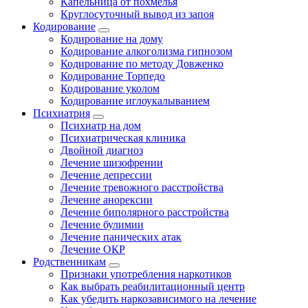
Капельница от похмелья
Круглосуточный вывод из запоя
Кодирование
Кодирование на дому
Кодирование алкоголизма гипнозом
Кодирование по методу Довженко
Кодирование Торпедо
Кодирование уколом
Кодирование иглоукалыванием
Психиатрия
Психиатр на дом
Психиатрическая клиника
Двойной диагноз
Лечение шизофрении
Лечение депрессии
Лечение тревожного расстройства
Лечение анорексии
Лечение биполярного расстройства
Лечение булимии
Лечение панических атак
Лечение ОКР
Родственникам
Признаки употребления наркотиков
Как выбрать реабилитационный центр
Как убедить наркозависимого на лечение