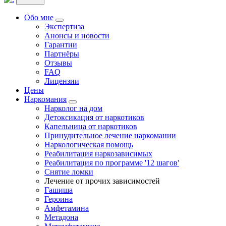
Обо мне
Экспертиза
Анонсы и новости
Гарантии
Партнёры
Отзывы
FAQ
Лицензии
Цены
Наркомания
Нарколог на дом
Детоксикация от наркотиков
Капельница от наркотиков
Принудительное лечение наркомании
Наркологическая помощь
Реабилитация наркозависимых
Реабилитация по программе '12 шагов'
Снятие ломки
Лечение от прочих зависимостей
Гашиша
Героина
Амфетамина
Метадона